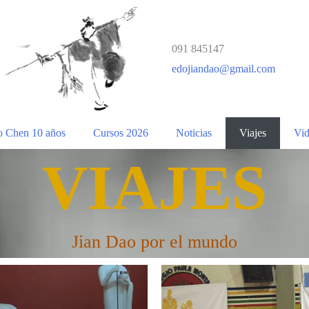
091 845147
edojiandao@gmail.com
o Chen 10 años
Cursos 2026
Noticias
Viajes
Vid
VIAJES
Jian Dao por el mundo