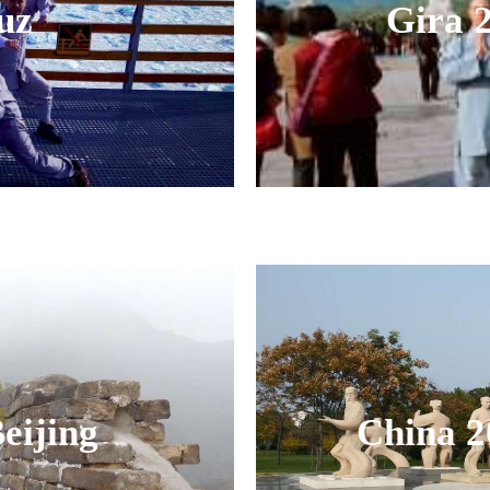
uz
Gira 
eijing
China 2