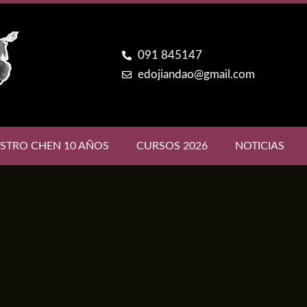
091 845147
edojiandao@gmail.com
STRO CHEN 10 AÑOS
CURSOS 2026
NOTICIAS