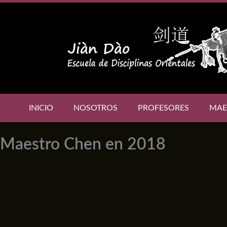
Skip
to
content
INICIO
NOSOTROS
PROFESORES
MAE
Maestro Chen en 2018