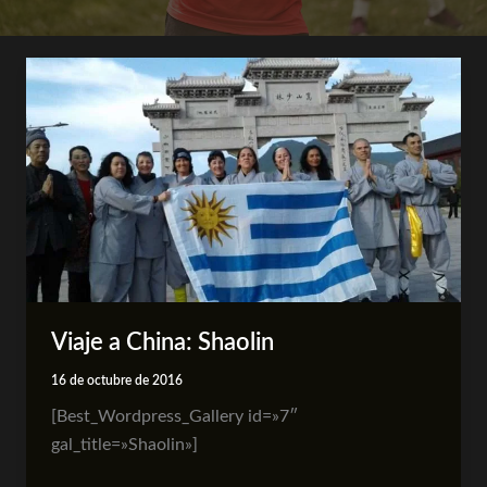
Viaje
a
China:
Shaolin
Viaje a China: Shaolin
16 de octubre de 2016
[Best_Wordpress_Gallery id=»7″
gal_title=»Shaolin»]